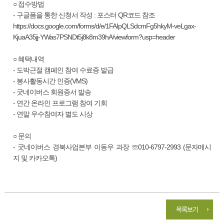
○ 접수방법
- 구글폼을 통한 신청서 작성 : 포스터 QR코드 참조
https://docs.google.com/forms/d/e/1FAIpQLSdcmFg5hkyM-veLgax-
KjuaA35jj-YWas7PSNDt5j8k8m39hA/viewform?usp=header
○ 혜택내역
- 도박근절 캠페인 참여 수료증 발급
- 봉사활동시간 인증(VMS)
- 굿네이버스 회원증서 발송
- 연간 온라인 프로그램 참여 기회
- 연말 우수참여자 별도 시상
○ 문의
- 굿네이버스 경북사업본부 이동우 과장 ☏010-6797-2993 (문자메시
지 및 카카오톡)
목록보기